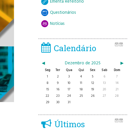
Ementa Refeitório
Questionários
Notícias
Calendário
◀︎
Dezembro de 2025
▶︎
Seg
Ter
Qua
Qui
Sex
Sab
Dom
1
2
3
4
5
6
7
8
9
10
11
12
13
14
15
16
17
18
19
20
21
22
23
24
25
26
27
28
29
30
31
Últimos