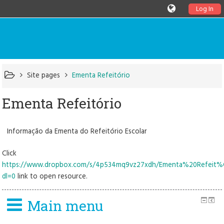
Log In
Site pages
Ementa Refeitório
Ementa Refeitório
Informação da Ementa do Refeitório Escolar
Click
https://www.dropbox.com/s/4p534mq9vz27xdh/Ementa%20Refeit%
dl=0
link to open resource.
Main menu